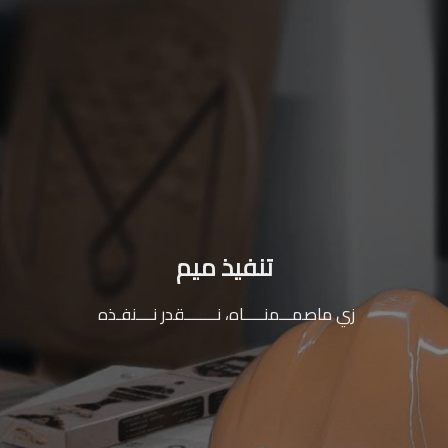
تنفيذ ميم
زي ماصمـــمنـــــاه، نــــــــقدر نــــنفـذه